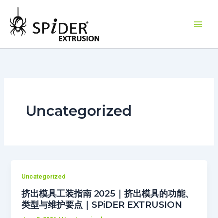
Skip
to
content
Uncategorized
Uncategorized
挤出模具工装指南 2025｜挤出模具的功能、
类型与维护要点｜SPiDER EXTRUSION