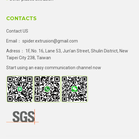
CONTACTS
Contact US
Email：
spider.extrusion@gmail.com
Adress： 1F, No. 16, Lane 53, Jun'an Street, Shulin District, New
Taipei City 238, Taiwan
Start using an easy communication channel now