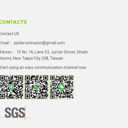
CONTACTS
Contact US
Email：
spider.extrusion@gmail.com
Adress： 1F, No. 16, Lane 53, Jun'an Street, Shulin
District, New Taipei City 238, Taiwan
Start using an easy communication channel now