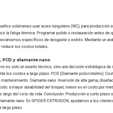
equeños volúmenes usar acero tungsteno (WC), para producción e
ucir la fatiga térmica. Programar pulido o restauración antes de
de mecanismos específicos de desgaste o estrés. Mediante un a
y reducir los costos totales.
, PCD y diamante nano
o es solo un asunto técnico, sino una decisión estratégica de in
a los costos a largo plazo. PCD (Diamante policristalino): Costo
 mantenimiento. Diamante nano: Inversión de alta gama, diseñad
osto: a mayor durabilidad del troquel, menor es el costo por me
 lo largo del ciclo de vida. Conclusión: Producción a corto pla
mante nano. En SPIDER EXTRUSION, ayudamos a los clientes a ca
 largo plazo.​