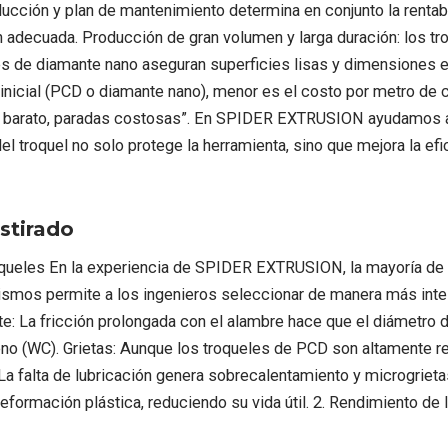
ucción y plan de mantenimiento determina en conjunto la rentabi
n adecuada. Producción de gran volumen y larga duración: los tr
ueles de diamante nano aseguran superficies lisas y dimensiones 
inicial (PCD o diamante nano), menor es el costo por metro de c
el barato, paradas costosas”. En SPIDER EXTRUSION ayudamos a n
del troquel no solo protege la herramienta, sino que mejora la efic
Estirado
eles En la experiencia de SPIDER EXTRUSION, la mayoría de los
s permite a los ingenieros seleccionar de manera más intelige
 La fricción prolongada con el alambre hace que el diámetro de
no (WC). Grietas: Aunque los troqueles de PCD son altamente re
 La falta de lubricación genera sobrecalentamiento y microgrietas
formación plástica, reduciendo su vida útil. 2. Rendimiento de 